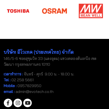
บริษัท อีโวเทค (ประเทศไทย) จำกัด
146/5-6 ซอยสุขุมวิท 33 (แดงอุดม) แขวงคลองตันเหนือ เขต
วัฒนา กรุงเทพมหานคร 10110
เวลาทำการ :
จันทร์ - ศุกร์ 9.00 น. - 18.00 น.
Tel
:
02 258 5661
Mobile
:
0957829950
email :
admin@evotech.co.th