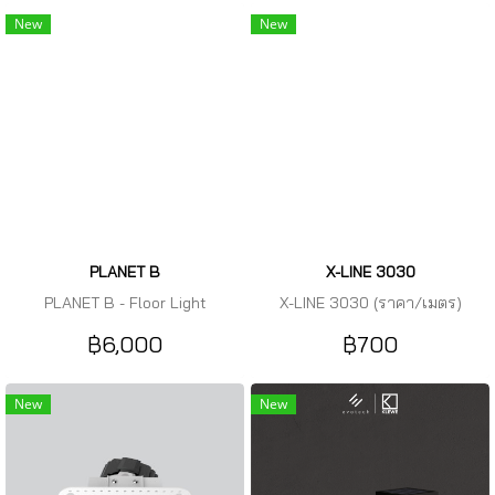
New
New
PLANET B
X-LINE 3030
PLANET B - Floor Light
X-LINE 3030 (ราคา/เมตร)
฿6,000
฿700
New
New