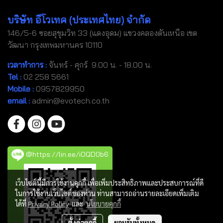
บริษัท อีโวเทค (ประเทศไทย) จำกัด
146/5-6 ซอยสุขุมวิท 33 (แดงอุดม) แขวงคลองตันเหนือ เขต
วัฒนา กรุงเทพมหานคร 10110
เวลาทำการ :
จันทร์ - ศุกร์ 9.00 น. - 18.00 น.
Tel
:
02 258 5661
Mobile
:
0957829950
email :
admin@evotech.co.th
@https://lin.ee/iOQD0b6
เว็บไซต์นี้มีการใช้งานคุกกี้ เพื่อเพิ่มประสิทธิภาพและประสบการณ์ที่ดี
ในการใช้งานเว็บไซต์ของท่าน ท่านสามารถอ่านรายละเอียดเพิ่มเติม
ได้ที่
Privacy Policy
และ
นโยบายคุกกี้
ตั้งค่าคุกกี้
ยอมรับทั้งหมด