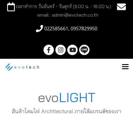
เวลาทำการ วันจันทร์ - วันศุกร์ (9.00 น. - 18.00 น.)
email : admin@evotech.co.th
022585661, 0957829950
evo
LIGHT
สินค้าโคมไฟ Architectural ภายใต้แบรนด์ของเรา