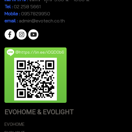
Tel
:
02 258 5661
Mobile
:
0957829950
email :
admin@evotech.co.th
@https://lin.ee/iOQD0b6
EVOHOME & EVOLIGHT
EVOHOME