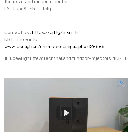
the retail and museum sectors.
L&L Luce&Light - Italy
--------------------------------
Contact us :
https://bit.ly/3IkrzhE
KRILL more info :
www.lucelight.it/en/macrofamiglia.php/128689
#Luce&Light #evotechthailand #IndoorProjectors #KRILL