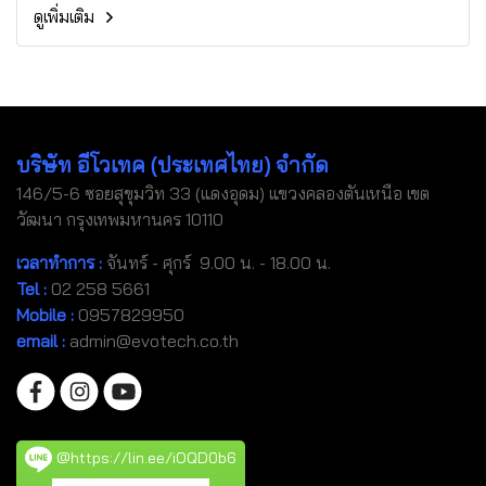
ดูเพิ่มเติม
บริษัท อีโวเทค (ประเทศไทย) จำกัด
146/5-6 ซอยสุขุมวิท 33 (แดงอุดม) แขวงคลองตันเหนือ เขต
วัฒนา กรุงเทพมหานคร 10110
เวลาทำการ :
จันทร์ - ศุกร์ 9.00 น. - 18.00 น.
Tel
:
02 258 5661
Mobile
:
0957829950
email :
admin@evotech.co.th
@https://lin.ee/iOQD0b6