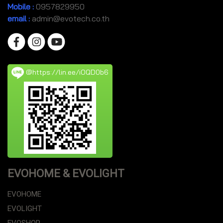
Mobile
:
0957829950
email :
admin@evotech.co.th
@https://lin.ee/iOQD0b6
EVOHOME & EVOLIGHT
EVOHOME
EVOLIGHT
EVOSHOP