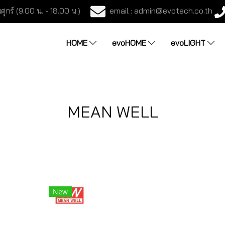
email : admin@evotech.co.th
ศุกร์ (9.00 น. - 18.00 น.)
HOME
evoHOME
evoLIGHT
MEAN WELL
New