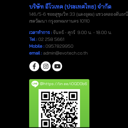
บริษัท อีโวเทค (ประเทศไทย) จำกัด
146/5-6 ซอยสุขุมวิท 33 (แดงอุดม) แขวงคลองตันเหน
เขตวัฒนา กรุงเทพมหานคร 10110
เวลาทำการ :
จันทร์ - ศุกร์ 9.00 น. - 18.00 น.
Tel
:
02 258 5661
Mobile
:
0957829950
email :
admin@evotech.co.th
@https://lin.ee/iOQD0b6