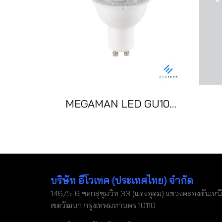
MEGAMAN LED GU10 6.7W DIM
บริษัท อีโวเทค (ประเทศไทย) จำกัด
146/5-6 ซอยสุขุมวิท 33 (แดงอุดม) แขวงคลองตันเหน
เขตวัฒนา กรุงเทพมหานคร 10110