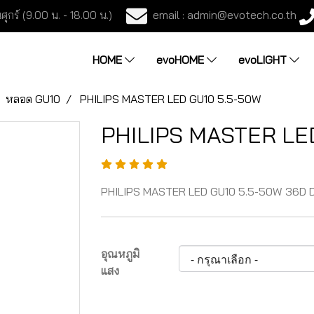
email : admin@evotech.co.th
ศุกร์ (9.00 น. - 18.00 น.)
HOME
evoHOME
evoLIGHT
หลอด GU10
PHILIPS MASTER LED GU10 5.5-50W
PHILIPS MASTER LE
PHILIPS MASTER LED GU10 5.5-50W 36D 
อุณหภูมิ
แสง