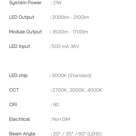
System Power :
21W
LED Output :
2000lm - 2100lm
Module Output :
1600lm - 1700lm
LED Input :
500 mA 36V
LED chip :
3000K (Standard)
CCT :
2700K, 3000K, 4000K
CRI :
90
Electrical :
Non DIM
Beam Angle :
20° / 35° / 60° (LENS)