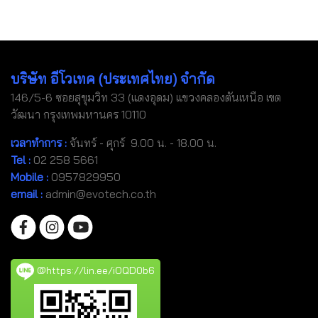
บริษัท อีโวเทค (ประเทศไทย) จำกัด
146/5-6 ซอยสุขุมวิท 33 (แดงอุดม) แขวงคลองตันเหนือ เขต
วัฒนา กรุงเทพมหานคร 10110
เวลาทำการ :
จันทร์ - ศุกร์ 9.00 น. - 18.00 น.
Tel
:
02 258 5661
Mobile
:
0957829950
email :
admin@evotech.co.th
@https://lin.ee/iOQD0b6