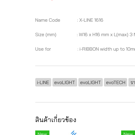
Name Code : X-LINE 1616
Size (mm) : W16 x H16 mm x L(max) 3 
Use for : i-RIBBON width up to 10
i-LINE
evoLIGHT
evoLIGHT
evoTECH
ร
สินค้าเกี่ยวข้อง
New
New