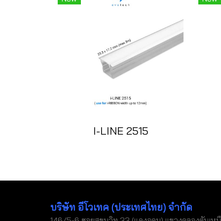
I-LINE 2515
บริษัท อีโวเทค (ประเทศไทย) จำกัด
146/5-6 ซอยสุขุมวิท 33 (แดงอุดม) แขวงคลองตันเหน