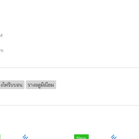
M
mm
างไฟริบบอน
รางอลูมิเนียม
New