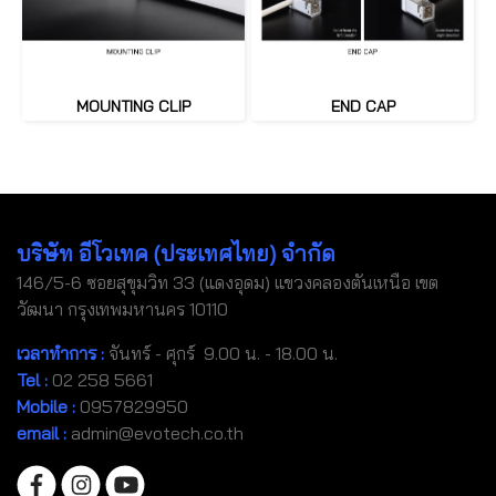
MOUNTING CLIP
END CAP
บริษัท อีโวเทค (ประเทศไทย) จำกัด
146/5-6 ซอยสุขุมวิท 33 (แดงอุดม) แขวงคลองตันเหนือ เขต
วัฒนา กรุงเทพมหานคร 10110
เวลาทำการ :
จันทร์ - ศุกร์ 9.00 น. - 18.00 น.
Tel
:
02 258 5661
Mobile
:
0957829950
email :
admin@evotech.co.th