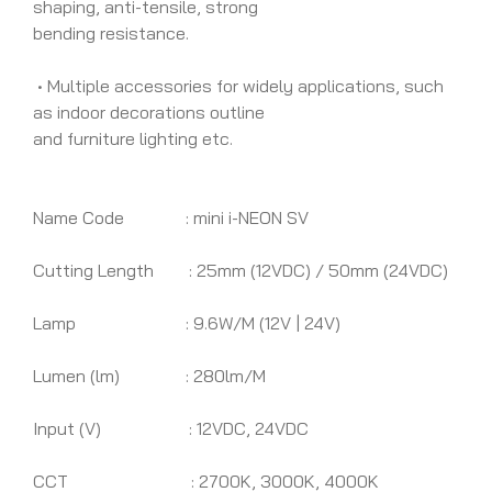
shaping, anti-tensile, strong
bending resistance.
• Multiple accessories for widely applications, such
as indoor decorations outline
and furniture lighting etc.
Name Code : mini i-NEON SV
Cutting Length : 25mm (12VDC) / 50mm (24VDC)
Lamp : 9.6W/M (12V | 24V)
Lumen (lm) : 280lm/M
Input (V) : 12VDC, 24VDC
CCT : 2700K, 3000K, 4000K