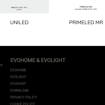
UNILED
PRIMELED MR
EVOHOME & EVOLIGHT
ือ
EVOHOME
EVOLIGHT
EVOSHOP
DOWNLOAD
PRIVACY POLICY
COOKIE POLICY