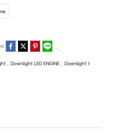
me
re
ight
,
Downlight LED ENGINE
,
Downlight I-