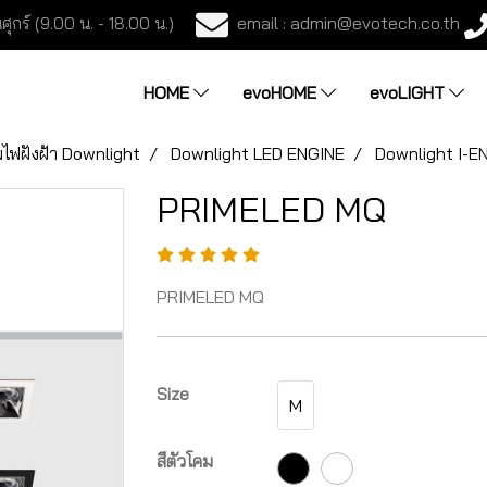
email : admin@evotech.co.th
ศุกร์ (9.00 น. - 18.00 น.)
HOME
evoHOME
evoLIGHT
ไฟฝังฝ้า Downlight
Downlight LED ENGINE
Downlight I-E
PRIMELED MQ
PRIMELED MQ
Size
M
สีตัวโคม