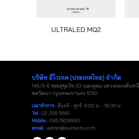
ULTRALED MQ2
บริษัท อีโวเทค (ประเทศไทย) จำกัด
146/5-6 ซอยสุขุมวิท 33 (แดงอุดม) แขวงคลองตันเหน
เขตวัฒนา กรุงเทพมหานคร 10110
เวลาทำการ :
จันทร์ - ศุกร์ 9.00 น. - 18.00 น.
Tel
:
02 258 5661
Mobile
:
0957829950
email :
admin@evotech.co.th