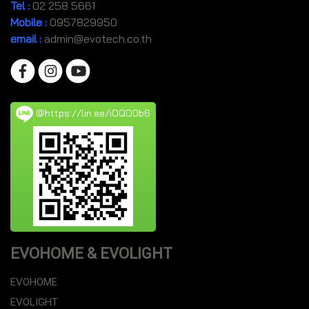
Tel
:
02 258 5661
Mobile
:
0957829950
email :
admin@evotech.co.th
@https://lin.ee/iOQD0b6
EVOHOME & EVOLIGHT
EVOHOME
EVOLIGHT