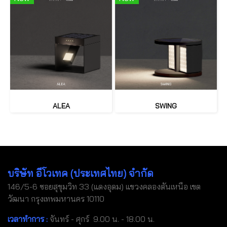
ALEA
SWING
บริษัท อีโวเทค (ประเทศไทย) จำกัด
146/5-6 ซอยสุขุมวิท 33 (แดงอุดม) แขวงคลองตันเหนือ เขต
วัฒนา กรุงเทพมหานคร 10110
เวลาทำการ :
จันทร์ - ศุกร์ 9.00 น. - 18.00 น.