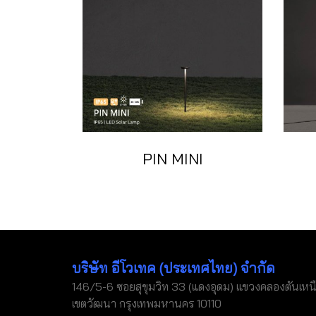
PIN MINI
บริษัท อีโวเทค (ประเทศไทย) จำกัด
146/5-6 ซอยสุขุมวิท 33 (แดงอุดม) แขวงคลองตันเหน
เขตวัฒนา กรุงเทพมหานคร 10110