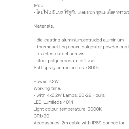
IP65
• โคมไฟไม่มีแบต ใช้คู่กับ Elektron ชุดแผงโซล่าพาวเ
Materials:
- die-casting aluminium,extruded aluminium
- thermosetting epoxy polyester powder coat
- stainless steel screws
- clear polycarbonate diffuser
Salt spray corrosion test: 800h
Power: 2.2W
Working time:
- with 4x2.2W Lamps: 26-28 Hours
LED: Lumileds 4014
Light colour temperature: 3000K
CRI>80
Accessories: 2m cable with IP68 connector