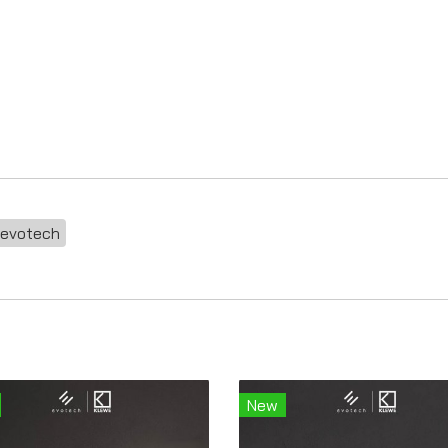
evotech
New