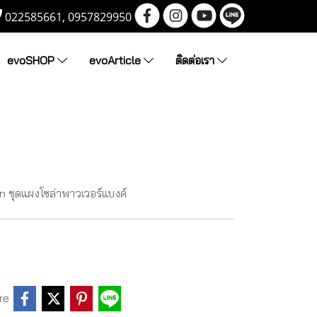
022585661, 0957829950
evoSHOP
evoArticle
ติดต่อเรา
n ชุดแผงโซล่าพาวเวอร์แบงค์
re