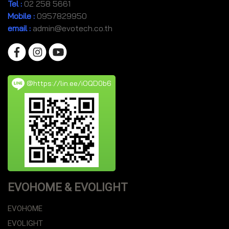
Tel
:
02 258 5661
Mobile
:
0957829950
email :
admin@evotech.co.th
@https://lin.ee/iOQD0b6
EVOHOME & EVOLIGHT
EVOHOME
EVOLIGHT