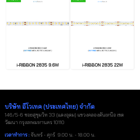
i-RIBBON 2835 9.6W
i-RIBBON 2835 22W
บริษัท อีโวเทค (ประเทศไทย) จำกัด
146/5-6 ซอยสุขุมวิท 33 (แดงอุดม) แขวงคลองตันเหนือ เขต
วัฒนา กรุงเทพมหานคร 10110
เวลาทำการ :
จันทร์ - ศุกร์ 9.00 น. - 18.00 น.